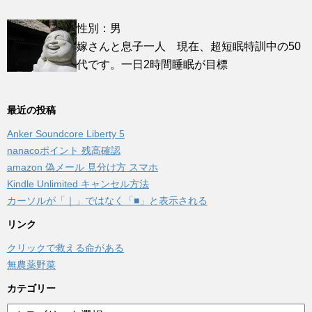
性別：男
嫁さんと息子一人 現在、超短眠特訓中の50
代です。一日2時間睡眠が目標
最近の投稿
Anker Soundcore Liberty 5
nanacoポイント 残高確認
amazon 偽メール 見分け方 スマホ
Kindle Unlimited キャンセル方法
カーソルが「｜」ではなく「■」と表示される
リンク
クリックで救える命がある
無農薬野菜
カテゴリー
カ