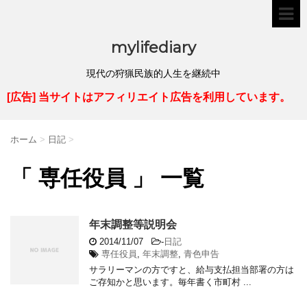
mylifediary
現代の狩猟民族的人生を継続中
[広告] 当サイトはアフィリエイト広告を利用しています。
ホーム
>
日記
>
「 専任役員 」 一覧
年末調整等説明会
2014/11/07
-
日記
専任役員
,
年末調整
,
青色申告
サラリーマンの方ですと、給与支払担当部署の方は
ご存知かと思います。毎年書く市町村 ...