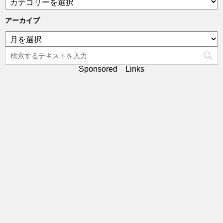
テ
ゴ
アーカイブ
リ
ア
ー
ー
カ
イ
Sponsored Links
ブ