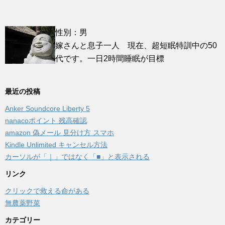
性別：男
嫁さんと息子一人 現在、超短眠特訓中の50
代です。一日2時間睡眠が目標
最近の投稿
Anker Soundcore Liberty 5
nanacoポイント 残高確認
amazon 偽メール 見分け方 スマホ
Kindle Unlimited キャンセル方法
カーソルが「｜」ではなく「■」と表示される
リンク
クリックで救える命がある
無農薬野菜
カテゴリー