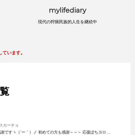
mylifediary
現代の狩猟民族的人生を継続中
しています。
一覧
スカーチョ
ですヽ（´ー｀）ノ 初めての方も感謝～～～ 応援ぽちヨロ ...