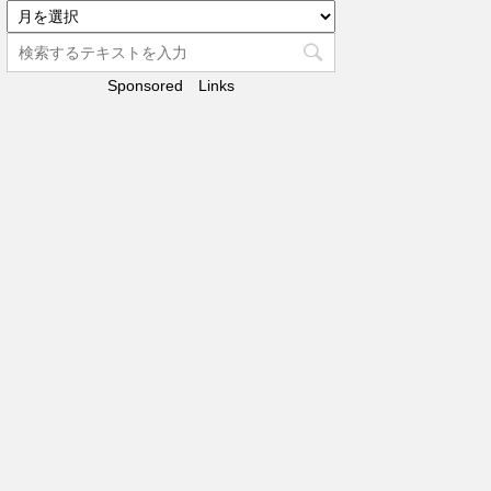
リ
ア
ー
ー
カ
Sponsored Links
イ
ブ