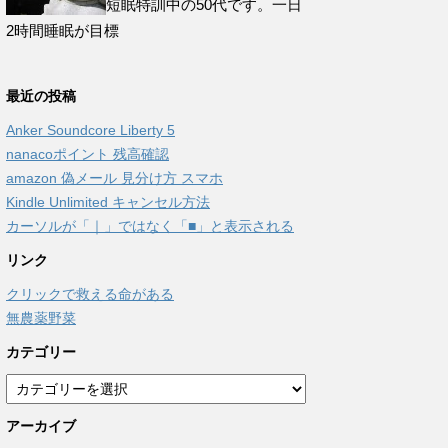
短眠特訓中の50代です。一日
2時間睡眠が目標
最近の投稿
Anker Soundcore Liberty 5
nanacoポイント 残高確認
amazon 偽メール 見分け方 スマホ
Kindle Unlimited キャンセル方法
カーソルが「｜」ではなく「■」と表示される
リンク
クリックで救える命がある
無農薬野菜
カテゴリー
カ
テ
アーカイブ
ゴ