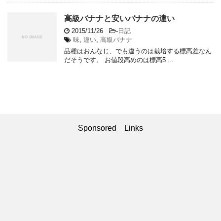
高級バナナと安いバナナの違い
2015/11/26
-
日記
味
,
違い
,
高級バナナ
品種はおんなじ、でも違うのは栽培する標高差なん
だそうです。 お値段高めのは標高5 ...
Sponsored Links