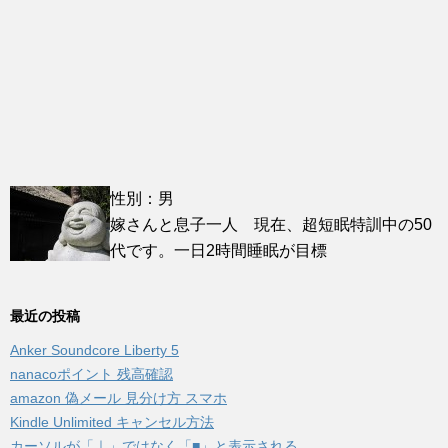
性別：男
嫁さんと息子一人 現在、超短眠特訓中の50
代です。一日2時間睡眠が目標
最近の投稿
Anker Soundcore Liberty 5
nanacoポイント 残高確認
amazon 偽メール 見分け方 スマホ
Kindle Unlimited キャンセル方法
カーソルが「｜」ではなく「■」と表示される