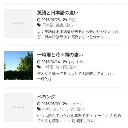
英語と日本語の違い
2016/07/25
-
日記
日本語
,
英語
,
違い
よく英語はまず結論が来るから分かりやすいけれ
ど、日本語は最後まで読まないと分から ...
一時雨と時々雨の違い
2016/04/14
-
おすすめ
一時雨
,
時々雨
,
違い
何となく知ってるつもりで大誤解してました。
一時的は ...
ペヨング
2016/03/09
-
ニュース
ペヤング
,
ペヨング
,
違い
いつも読んでいただき感謝ですヽ（´ー｀）ノ 初め
ての方も感謝～～～ 応援ぽちヨロ ...