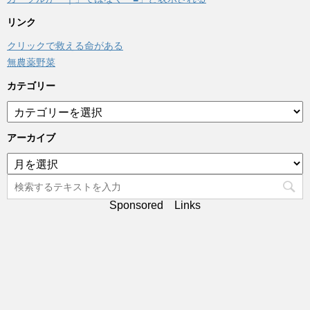
リンク
クリックで救える命がある
無農薬野菜
カテゴリー
カ
テ
ゴ
アーカイブ
リ
ア
ー
ー
カ
イ
Sponsored Links
ブ