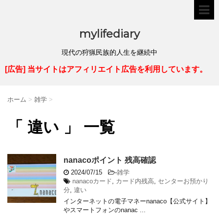
mylifediary
現代の狩猟民族的人生を継続中
[広告] 当サイトはアフィリエイト広告を利用しています。
ホーム
>
雑学
>
「 違い 」 一覧
nanacoポイント 残高確認
2024/07/15
-
雑学
nanacoカード
,
カード内残高
,
センターお預かり
分
,
違い
インターネットの電子マネーnanaco【公式サイト】
やスマートフォンのnanac ...