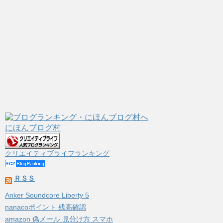
にほんブログ村
クリエイティブライフランキング
ＲＳＳ
Anker Soundcore Liberty 5
nanacoポイント 残高確認
amazon 偽メール 見分け方 スマホ