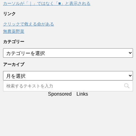
カーソルが「｜」ではなく「■」と表示される
リンク
クリックで救える命がある
無農薬野菜
カテゴリー
カ
テ
ゴ
アーカイブ
リ
ア
ー
ー
カ
イ
Sponsored Links
ブ