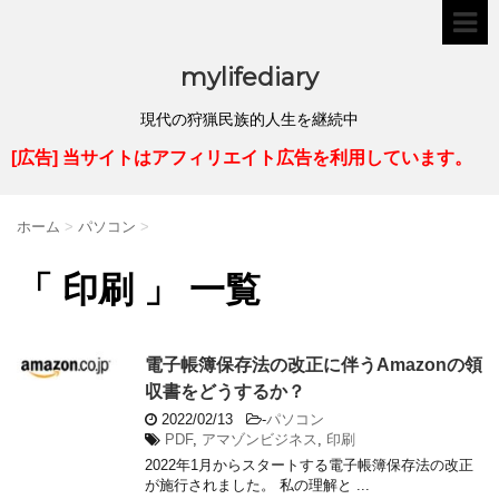
mylifediary
現代の狩猟民族的人生を継続中
[広告] 当サイトはアフィリエイト広告を利用しています。
ホーム
>
パソコン
>
「 印刷 」 一覧
電子帳簿保存法の改正に伴うAmazonの領
収書をどうするか？
2022/02/13
-
パソコン
PDF
,
アマゾンビジネス
,
印刷
2022年1月からスタートする電子帳簿保存法の改正
が施行されました。 私の理解と ...