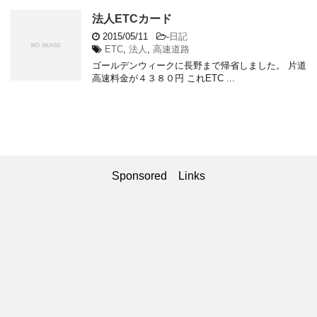
法人ETCカード
2015/05/11
-
日記
ETC
,
法人
,
高速道路
ゴールデンウィークに長野まで帰省しました。 片道
高速料金が４３８０円 これETC ...
Sponsored Links