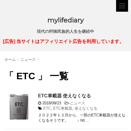
mylifediary
現代の狩猟民族的人生を継続中
[広告] 当サイトはアフィリエイト広告を利用しています。
ホーム
>
ニュース
>
「 ETC 」 一覧
ETC車載器 使えなくなる
2018/09/23
-
ニュース
ETC
,
ETC車載器
,
使えなくなる
２０２２年１２月から、一部のETC車載器が使えな
くなるそうです。 ↓ htt ...