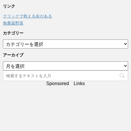
リンク
クリックで救える命がある
無農薬野菜
カテゴリー
カ
テ
ゴ
アーカイブ
リ
ア
ー
ー
カ
イ
Sponsored Links
ブ