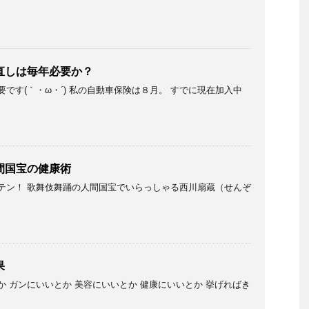
直しは毎年必要か？
です(｀・ω・´) 私の自動車保険は８月。 すでに現在加入中
間国宝の健康術
テン！ 歌舞伎舞踊の人間国宝でいらっしゃる西川扇蔵（せんぞ
果
 ガンにいいとか 美容にいいとか 健康にいいとか 挙げればき