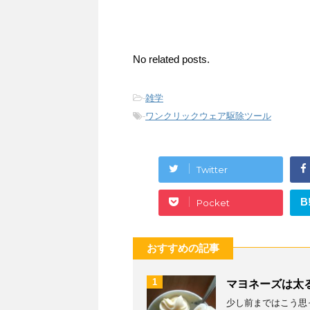
No related posts.
-
雑学
-
ワンクリックウェア駆除ツール
Twitter
B
Pocket
おすすめの記事
1
マヨネーズは太
少し前まではこう思