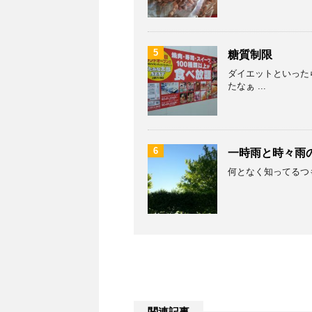
5
糖質制限
ダイエットといった
たなぁ ...
6
一時雨と時々雨
何となく知ってるつも
関連記事