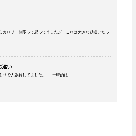
らカロリー制限って思ってましたが、これは大きな勘違いだっ
の違い
りで大誤解してました。 一時的は ...