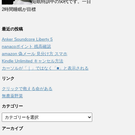
短眠特訓中の50代です。一日
2時間睡眠が目標
最近の投稿
Anker Soundcore Liberty 5
nanacoポイント 残高確認
amazon 偽メール 見分け方 スマホ
Kindle Unlimited キャンセル方法
カーソルが「｜」ではなく「■」と表示される
リンク
クリックで救える命がある
無農薬野菜
カテゴリー
カ
テ
アーカイブ
ゴ