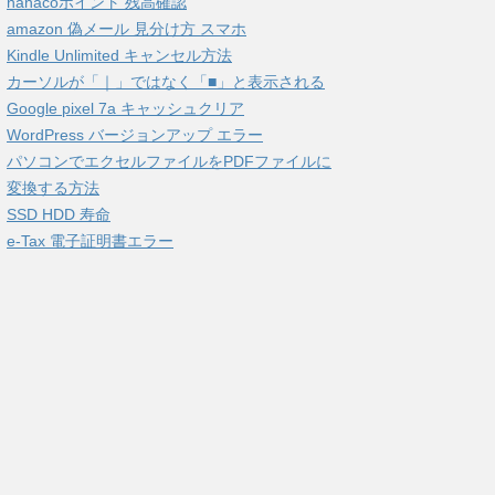
nanacoポイント 残高確認
amazon 偽メール 見分け方 スマホ
Kindle Unlimited キャンセル方法
カーソルが「｜」ではなく「■」と表示される
Google pixel 7a キャッシュクリア
WordPress バージョンアップ エラー
パソコンでエクセルファイルをPDFファイルに
変換する方法
SSD HDD 寿命
e-Tax 電子証明書エラー