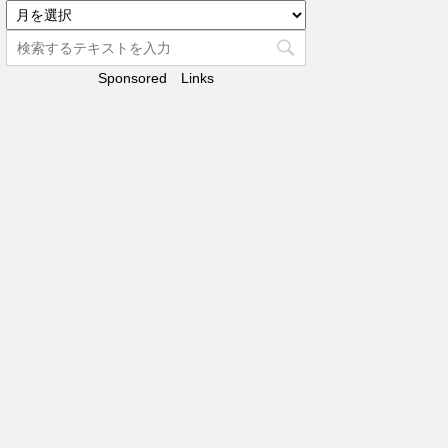
リ
ア
ー
ー
カ
Sponsored Links
イ
ブ