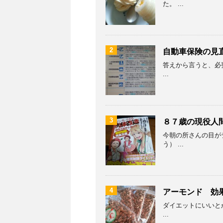
た。 ...
2
自動車保険の見
答えから言うと、必要
...
3
８７歳の現役人
今朝の所さんの目が
う） ...
4
アーモンド 効
ダイエットにいいとか
...