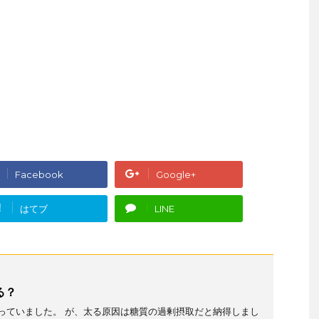
Facebook
Google+
!
はてブ
LINE
る？
っていました。 が、太る原因は糖質の過剰摂取だと納得しまし