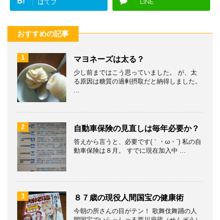
B!
はてブ
LINE
おすすめの記事
1
マヨネーズは太る？
少し前まではこう思っていました。 が、太
る原因は糖質の過剰摂取だと納得しました。
...
2
自動車保険の見直しは毎年必要か？
答えから言うと、必要です(｀・ω・´) 私の自
動車保険は８月。 すでに現在加入中 ...
3
８７歳の現役人間国宝の健康術
今朝の所さんの目がテン！ 歌舞伎舞踊の人
間国宝でいらっしゃる西川扇蔵（せんぞう）