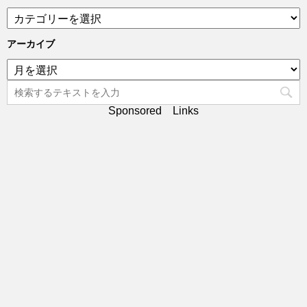
カ
テ
ゴ
アーカイブ
リ
ア
ー
ー
カ
イ
Sponsored Links
ブ