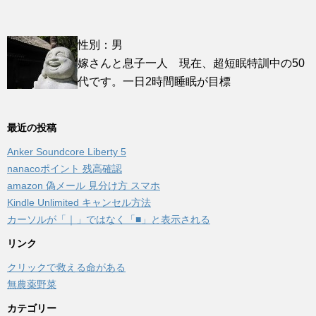
性別：男
嫁さんと息子一人 現在、超短眠特訓中の50
代です。一日2時間睡眠が目標
最近の投稿
Anker Soundcore Liberty 5
nanacoポイント 残高確認
amazon 偽メール 見分け方 スマホ
Kindle Unlimited キャンセル方法
カーソルが「｜」ではなく「■」と表示される
リンク
クリックで救える命がある
無農薬野菜
カテゴリー