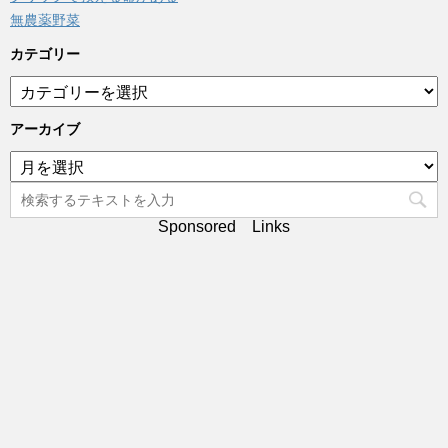
無農薬野菜
カテゴリー
カ
テ
ゴ
アーカイブ
リ
ア
ー
ー
カ
イ
Sponsored Links
ブ