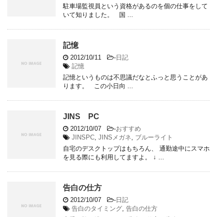
駐車場監視員という資格があるのを個の仕事をして
いて知りました。 国 ...
記憶
2012/10/11
-
日記
記憶
記憶というものは不思議だなとふっと思うことがあ
ります。 この小日向 ...
JINS PC
2012/10/07
-
おすすめ
JINSPC
,
JINSメガネ
,
ブルーライト
自宅のデスクトップはもちろん、 通勤途中にスマホ
を見る際にも利用してますよ。 ↓ ...
告白の仕方
2012/10/07
-
日記
告白のタイミング
,
告白の仕方