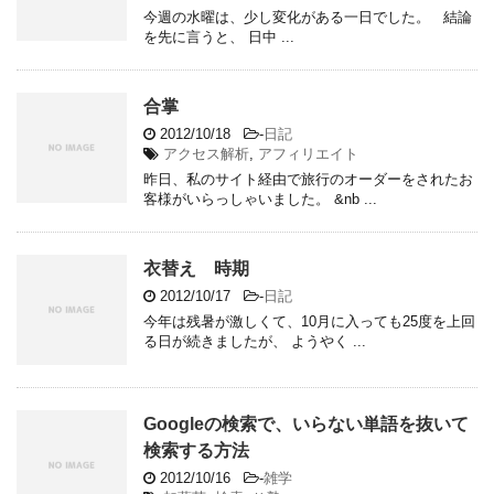
今週の水曜は、少し変化がある一日でした。 結論
を先に言うと、 日中 ...
合掌
2012/10/18
-
日記
アクセス解析
,
アフィリエイト
昨日、私のサイト経由で旅行のオーダーをされたお
客様がいらっしゃいました。 &nb ...
衣替え 時期
2012/10/17
-
日記
今年は残暑が激しくて、10月に入っても25度を上回
る日が続きましたが、 ようやく ...
Googleの検索で、いらない単語を抜いて
検索する方法
2012/10/16
-
雑学