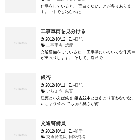
仕事をしていると、 面白くないことが多々ありま
す。 中でも叱られた ...
工事車両を見分ける
2012/10/12
-
日記
工事車両
,
渋滞
交通警備をしていると、 工事帯にいろいろな作業車
が出入りします。 そして、道路で ...
銀杏
2012/10/11
-
日記
いちょう
,
銀杏
紅葉といえば銀杏 銀杏並木とはあまり言わないな。
いちょう並木 でもあの臭さが何 ...
交通警備員
2012/10/11
-
雑学
交通警備員
,
国家資格