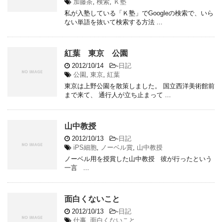
加藤茶
,
検索
,
Ｋ塾
私が入塾している「Ｋ塾」でGoogleの検索で、いら
ない単語を抜いて検索する方法 ...
紅葉 東京 公園
2012/10/14
-
日記
公園
,
東京
,
紅葉
東京は上野公園を散策しました。 国立西洋美術館前
まで来て、 通行人が立ち止まって ...
山中教授
2012/10/13
-
日記
iPS細胞
,
ノーベル賞
,
山中教授
ノーベル用を授賞した山中教授 彼が行ったという
一言 ...
面白くないこと
2012/10/13
-
日記
仕事
,
面白くないこと