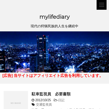
mylifediary
現代の狩猟民族的人生を継続中
[広告] 当サイトはアフィリエイト広告を利用しています。
駐車監視員 必要書類
2012/10/25
-
日記
交通監視員