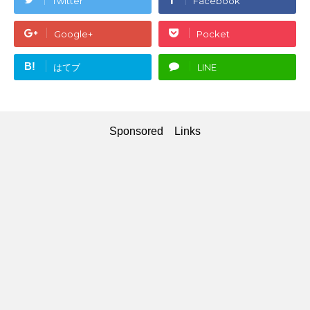
Twitter
Facebook
Google+
Pocket
B!
はてブ
LINE
Sponsored Links