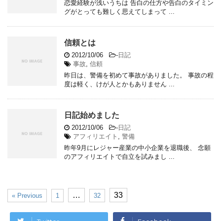
恋愛経験が浅いうちは 告白の仕方や告白のタイミン
グがとっても難しく思えてしまって ...
信頼とは
2012/10/06
-
日記
事故
,
信頼
昨日は、警備を初めて事故がありました。 事故の程
度は軽く、けが人とかもありません ...
日記始めました
2012/10/06
-
日記
アフィリエイト
,
警備
昨年9月にレジャー産業の中小企業を退職後、 念願
のアフィリエイトで自立を試みまし ...
…
33
« Previous
1
32