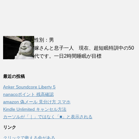
性別：男
嫁さんと息子一人 現在、超短眠特訓中の50
代です。一日2時間睡眠が目標
最近の投稿
Anker Soundcore Liberty 5
nanacoポイント 残高確認
amazon 偽メール 見分け方 スマホ
Kindle Unlimited キャンセル方法
カーソルが「｜」ではなく「■」と表示される
リンク
クリックで救える命がある