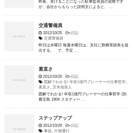
昨夜、受けることになった駐車監視員の資格です
が、会社からもらった説明文によると、 ...
交通警備員
2012/10/25
-
日記
交通警備員
昨日は水曜日 毎週水曜日は、支社に勤務実績表を提
出する。 で、予定 ...
素直さ
2012/10/20
-
日記
図解でわかる! 年収1億円プレーヤーの仕事哲学
,
素直さ
,
苫米地英人
図解でわかる! 年収1億円プレーヤーの仕事哲学 (別
冊宝島 1904 スタディー ...
ステップアップ
2012/10/20
-
日記
事故
,
片側通行