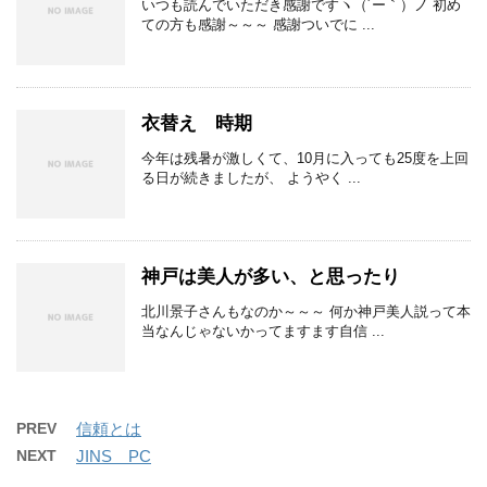
いつも読んでいただき感謝ですヽ（´ー｀）ノ 初め
ての方も感謝～～～ 感謝ついでに ...
衣替え 時期
今年は残暑が激しくて、10月に入っても25度を上回
る日が続きましたが、 ようやく ...
神戸は美人が多い、と思ったり
北川景子さんもなのか～～～ 何か神戸美人説って本
当なんじゃないかってますます自信 ...
PREV
信頼とは
NEXT
JINS PC