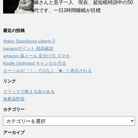
嫁さんと息子一人 現在、超短眠特訓中の50
代です。一日2時間睡眠が目標
最近の投稿
Anker Soundcore Liberty 5
nanacoポイント 残高確認
amazon 偽メール 見分け方 スマホ
Kindle Unlimited キャンセル方法
カーソルが「｜」ではなく「■」と表示される
リンク
クリックで救える命がある
無農薬野菜
カテゴリー
カ
テ
ゴ
アーカイブ