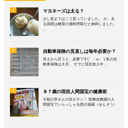
1
マヨネーズは太る？
少し前まではこう思っていました。 が、太
る原因は糖質の過剰摂取だと納得しました。
...
2
自動車保険の見直しは毎年必要か？
答えから言うと、必要です(｀・ω・´) 私の自
動車保険は８月。 すでに現在加入中 ...
3
８７歳の現役人間国宝の健康術
今朝の所さんの目がテン！ 歌舞伎舞踊の人
間国宝でいらっしゃる西川扇蔵（せんぞう）
...