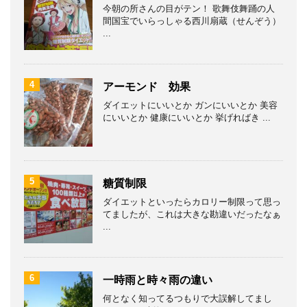
今朝の所さんの目がテン！ 歌舞伎舞踊の人
間国宝でいらっしゃる西川扇蔵（せんぞう）
...
4
アーモンド 効果
ダイエットにいいとか ガンにいいとか 美容
にいいとか 健康にいいとか 挙げればき ...
5
糖質制限
ダイエットといったらカロリー制限って思っ
てましたが、これは大きな勘違いだったなぁ
...
6
一時雨と時々雨の違い
何となく知ってるつもりで大誤解してまし