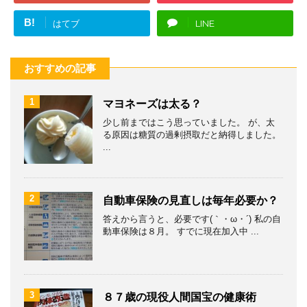
B!
はてブ
LINE
おすすめの記事
1
マヨネーズは太る？
少し前まではこう思っていました。 が、太
る原因は糖質の過剰摂取だと納得しました。
...
2
自動車保険の見直しは毎年必要か？
答えから言うと、必要です(｀・ω・´) 私の自
動車保険は８月。 すでに現在加入中 ...
3
８７歳の現役人間国宝の健康術