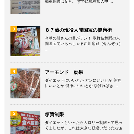
動車保険は８月。 すでに現在加入中 ...
3
８７歳の現役人間国宝の健康術
今朝の所さんの目がテン！ 歌舞伎舞踊の人
間国宝でいらっしゃる西川扇蔵（せんぞう）
...
4
アーモンド 効果
ダイエットにいいとか ガンにいいとか 美容
にいいとか 健康にいいとか 挙げればき ...
5
糖質制限
ダイエットといったらカロリー制限って思っ
てましたが、これは大きな勘違いだったなぁ
...