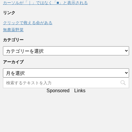
カーソルが「｜」ではなく「■」と表示される
リンク
クリックで救える命がある
無農薬野菜
カテゴリー
カ
テ
ゴ
アーカイブ
リ
ア
ー
ー
カ
イ
Sponsored Links
ブ