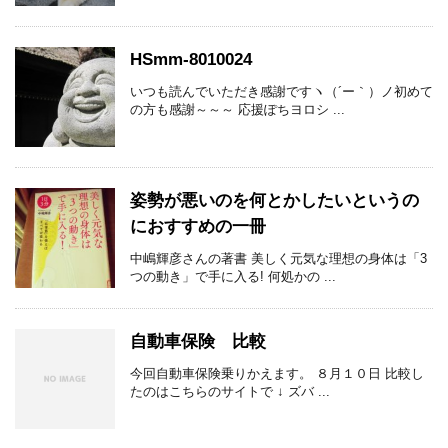
HSmm-8010024
いつも読んでいただき感謝ですヽ（´ー｀）ノ初めて
の方も感謝～～～ 応援ぽちヨロシ ...
姿勢が悪いのを何とかしたいというの
におすすめの一冊
中嶋輝彦さんの著書 美しく元気な理想の身体は「3
つの動き」で手に入る! 何処かの ...
自動車保険 比較
今回自動車保険乗りかえます。 ８月１０日 比較し
たのはこちらのサイトで ↓ ズバ ...