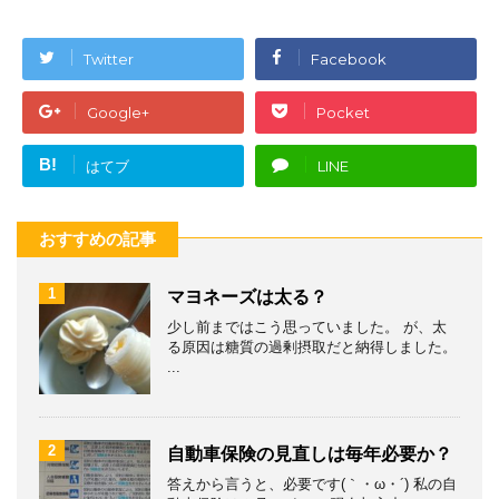
Twitter
Facebook
Google+
Pocket
B!
はてブ
LINE
おすすめの記事
1
マヨネーズは太る？
少し前まではこう思っていました。 が、太
る原因は糖質の過剰摂取だと納得しました。
...
2
自動車保険の見直しは毎年必要か？
答えから言うと、必要です(｀・ω・´) 私の自