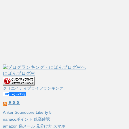
にほんブログ村
クリエイティブライフランキング
ＲＳＳ
Anker Soundcore Liberty 5
nanacoポイント 残高確認
amazon 偽メール 見分け方 スマホ