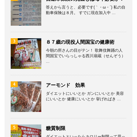
答えから言うと、必要です(｀・ω・´) 私の自
動車保険は８月。 すでに現在加入中 ...
3
８７歳の現役人間国宝の健康術
今朝の所さんの目がテン！ 歌舞伎舞踊の人
間国宝でいらっしゃる西川扇蔵（せんぞう）
...
4
アーモンド 効果
ダイエットにいいとか ガンにいいとか 美容
にいいとか 健康にいいとか 挙げればき ...
5
糖質制限
ダイエットといったらカロリー制限って思っ