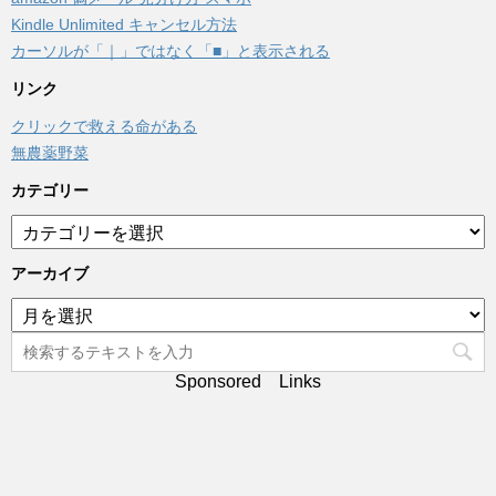
Kindle Unlimited キャンセル方法
カーソルが「｜」ではなく「■」と表示される
リンク
クリックで救える命がある
無農薬野菜
カテゴリー
カ
テ
ゴ
アーカイブ
リ
ア
ー
ー
カ
イ
Sponsored Links
ブ