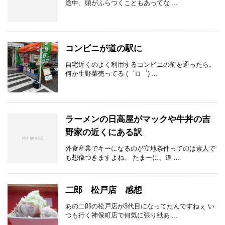
途中、頭がふらつくこともあってな ...
コンビニが道の駅に
自宅近くのよく利用するコンビニの前を通ったら。
何か生野菜売ってる (゜ロ゜) ...
ラーメンの日高屋がマックや牛丼の吉
野家の近くにある訳
外食産業でキーになるのが立地条件ってのは素人で
も想像つきますよね。 たまーに、道 ...
二郎 松戸店 感想
あの二郎の松戸店が3代目になってたんですねぇ い
つも行く神保町店で何気に張り紙あ ...