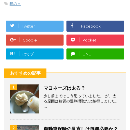
-
猫の日
Twitter
Facebook
Google+
Pocket
B!
はてブ
LINE
おすすめの記事
1
マヨネーズは太る？
少し前まではこう思っていました。 が、太
る原因は糖質の過剰摂取だと納得しました。
...
2
自動車保険の見直しは毎年必要か？