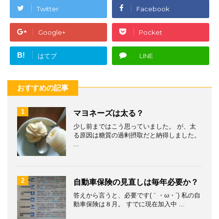
Twitter
Facebook
Google+
Pocket
B!
はてブ
LINE
おすすめの記事
1
マヨネーズは太る？
少し前まではこう思っていました。 が、太
る原因は糖質の過剰摂取だと納得しました。
...
2
自動車保険の見直しは毎年必要か？
答えから言うと、必要です(｀・ω・´) 私の自
動車保険は８月。 すでに現在加入中 ...