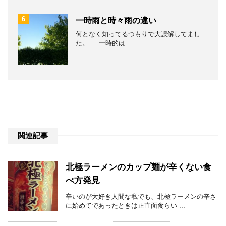
6
一時雨と時々雨の違い
何となく知ってるつもりで大誤解してまし
た。 一時的は ...
関連記事
北極ラーメンのカップ麺が辛くない食
べ方発見
辛いのが大好き人間な私でも、北極ラーメンの辛さ
に始めてであったときは正直面食らい ...