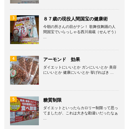
3
８７歳の現役人間国宝の健康術
今朝の所さんの目がテン！ 歌舞伎舞踊の人
間国宝でいらっしゃる西川扇蔵（せんぞう）
...
4
アーモンド 効果
ダイエットにいいとか ガンにいいとか 美容
にいいとか 健康にいいとか 挙げればき ...
5
糖質制限
ダイエットといったらカロリー制限って思っ
てましたが、これは大きな勘違いだったなぁ
...