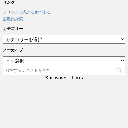
リンク
クリックで救える命がある
無農薬野菜
カテゴリー
カ
テ
ゴ
アーカイブ
リ
ア
ー
ー
カ
イ
Sponsored Links
ブ