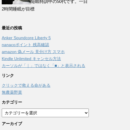
短眠特訓中の50代です。一日
2時間睡眠が目標
最近の投稿
Anker Soundcore Liberty 5
nanacoポイント 残高確認
amazon 偽メール 見分け方 スマホ
Kindle Unlimited キャンセル方法
カーソルが「｜」ではなく「■」と表示される
リンク
クリックで救える命がある
無農薬野菜
カテゴリー
カ
テ
アーカイブ
ゴ