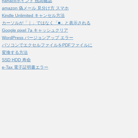
nanacoポイント 残高確認
amazon 偽メール 見分け方 スマホ
Kindle Unlimited キャンセル方法
カーソルが「｜」ではなく「■」と表示される
Google pixel 7a キャッシュクリア
WordPress バージョンアップ エラー
パソコンでエクセルファイルをPDFファイルに
変換する方法
SSD HDD 寿命
e-Tax 電子証明書エラー