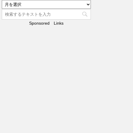
リ
ア
ー
ー
カ
Sponsored Links
イ
ブ