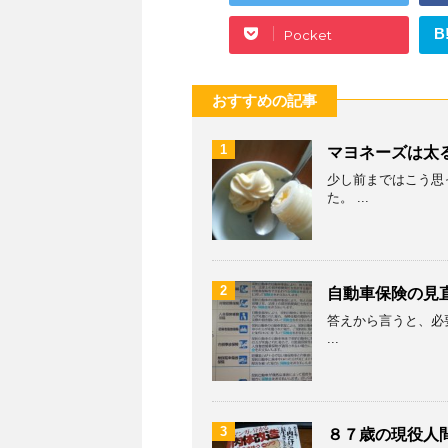
B
Pocket
おすすめの記事
1
マヨネーズは太
少し前まではこう思
た。 ...
2
自動車保険の見
答えから言うと、必要
...
3
８７歳の現役人