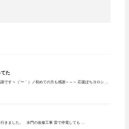
ってた
謝ですヽ（´ー｀）ノ初めての方も感謝～～～ 応援ぽちヨロシ ...
行きました。 水門の改修工事 雷で停電しても ...