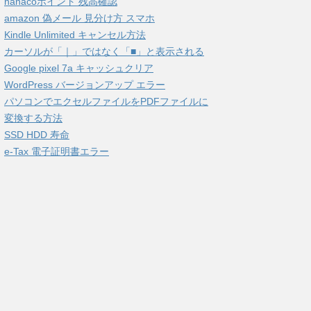
nanacoポイント 残高確認
amazon 偽メール 見分け方 スマホ
Kindle Unlimited キャンセル方法
カーソルが「｜」ではなく「■」と表示される
Google pixel 7a キャッシュクリア
WordPress バージョンアップ エラー
パソコンでエクセルファイルをPDFファイルに
変換する方法
SSD HDD 寿命
e-Tax 電子証明書エラー