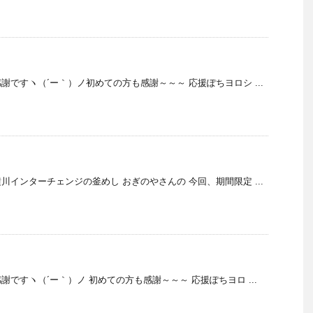
謝ですヽ（´ー｀）ノ初めての方も感謝～～～ 応援ぽちヨロシ ...
川インターチェンジの釜めし おぎのやさんの 今回、期間限定 ...
ですヽ（´ー｀）ノ 初めての方も感謝～～～ 応援ぽちヨロ ...