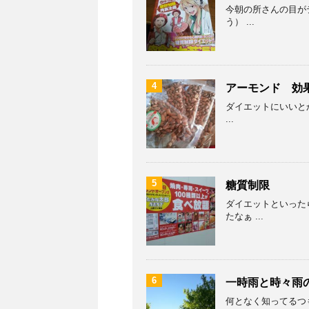
今朝の所さんの目が
う） ...
4
アーモンド 効
ダイエットにいいとか
...
5
糖質制限
ダイエットといった
たなぁ ...
6
一時雨と時々雨
何となく知ってるつも