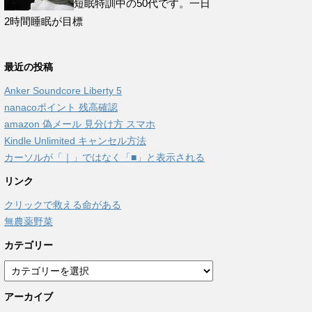
短眠特訓中の50代です。一日
2時間睡眠が目標
最近の投稿
Anker Soundcore Liberty 5
nanacoポイント 残高確認
amazon 偽メール 見分け方 スマホ
Kindle Unlimited キャンセル方法
カーソルが「｜」ではなく「■」と表示される
リンク
クリックで救える命がある
無農薬野菜
カテゴリー
カ
テ
アーカイブ
ゴ