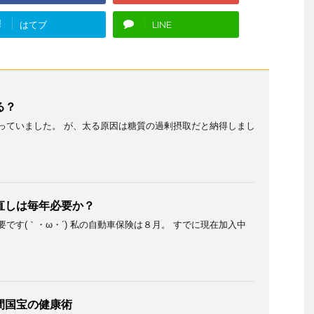
!
はてブ
LINE
る？
っていました。 が、太る原因は糖質の過剰摂取だと納得しまし
直しは毎年必要か？
です(｀・ω・´) 私の自動車保険は８月。 すでに現在加入中
間国宝の健康術