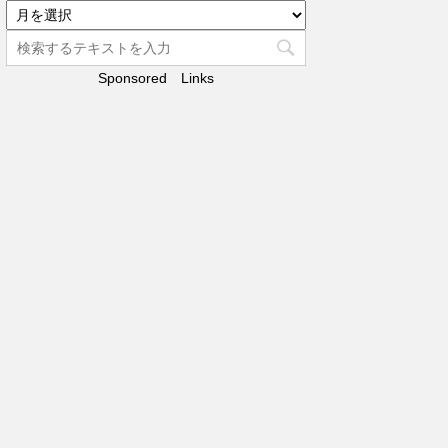
リ
ア
ー
ー
カ
Sponsored Links
イ
ブ