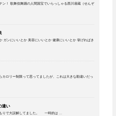
テン！ 歌舞伎舞踊の人間国宝でいらっしゃる西川扇蔵（せんぞ
果
 ガンにいいとか 美容にいいとか 健康にいいとか 挙げればき
らカロリー制限って思ってましたが、これは大きな勘違いだっ
の違い
りで大誤解してました。 一時的は ...