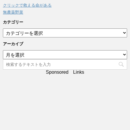
クリックで救える命がある
無農薬野菜
カテゴリー
カ
テ
ゴ
アーカイブ
リ
ア
ー
ー
カ
イ
Sponsored Links
ブ