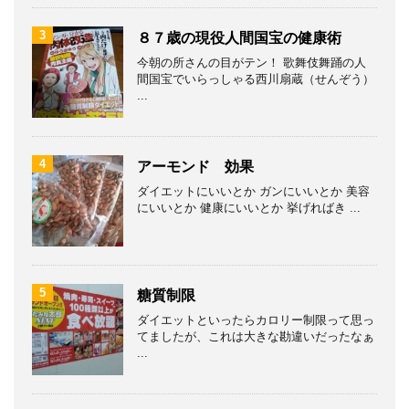
3
８７歳の現役人間国宝の健康術
今朝の所さんの目がテン！ 歌舞伎舞踊の人
間国宝でいらっしゃる西川扇蔵（せんぞう）
...
4
アーモンド 効果
ダイエットにいいとか ガンにいいとか 美容
にいいとか 健康にいいとか 挙げればき ...
5
糖質制限
ダイエットといったらカロリー制限って思っ
てましたが、これは大きな勘違いだったなぁ
...