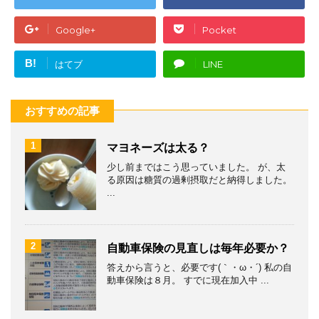
Google+
Pocket
B!
はてブ
LINE
おすすめの記事
1
マヨネーズは太る？
少し前まではこう思っていました。 が、太
る原因は糖質の過剰摂取だと納得しました。
...
2
自動車保険の見直しは毎年必要か？
答えから言うと、必要です(｀・ω・´) 私の自
動車保険は８月。 すでに現在加入中 ...