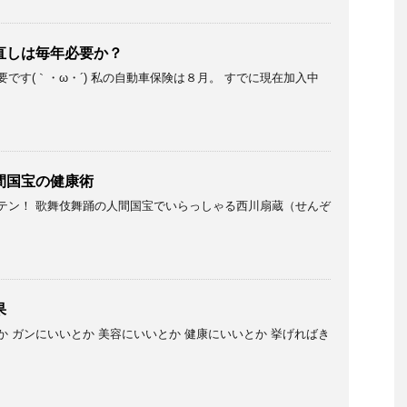
直しは毎年必要か？
です(｀・ω・´) 私の自動車保険は８月。 すでに現在加入中
間国宝の健康術
テン！ 歌舞伎舞踊の人間国宝でいらっしゃる西川扇蔵（せんぞ
果
 ガンにいいとか 美容にいいとか 健康にいいとか 挙げればき