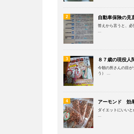
2
自動車保険の見
答えから言うと、必要
...
3
８７歳の現役人
今朝の所さんの目が
う） ...
4
アーモンド 効
ダイエットにいいとか
...