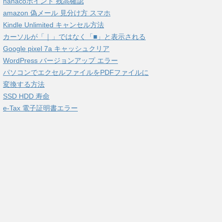
nanacoポイント 残高確認
amazon 偽メール 見分け方 スマホ
Kindle Unlimited キャンセル方法
カーソルが「｜」ではなく「■」と表示される
Google pixel 7a キャッシュクリア
WordPress バージョンアップ エラー
パソコンでエクセルファイルをPDFファイルに
変換する方法
SSD HDD 寿命
e-Tax 電子証明書エラー