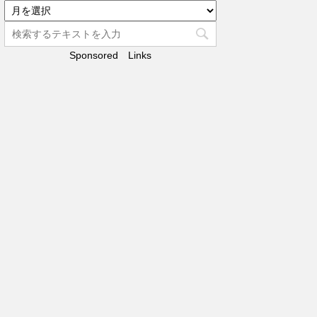
リ
ア
ー
ー
カ
Sponsored Links
イ
ブ