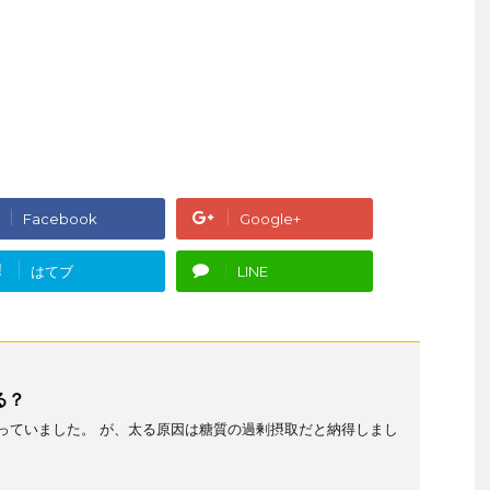
Facebook
Google+
!
はてブ
LINE
る？
っていました。 が、太る原因は糖質の過剰摂取だと納得しまし