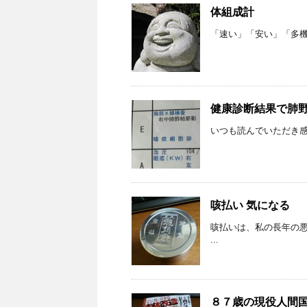
体組成計
「速い」「安い」「多機能
健康診断結果で肺
いつも読んでいただき感
咳払い 気になる
咳払いは、私の長年の悪
...
８７歳の現役人間