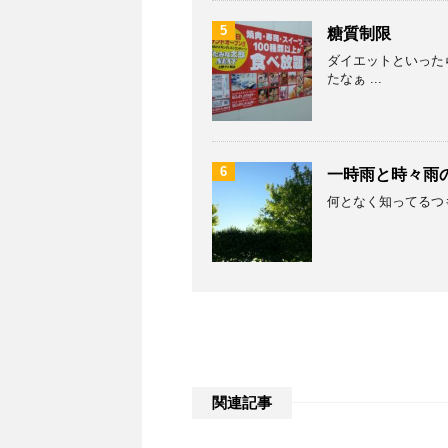
5
糖質制限
ダイエットといった
たなぁ ...
6
一時雨と時々雨
何となく知ってるつも
関連記事