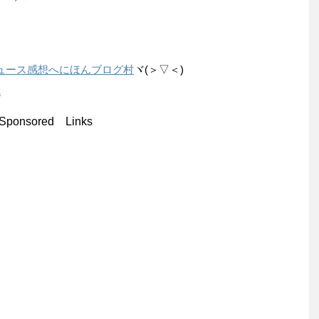
にほんブログ村
ヾ(＞▽＜)
へ
Sponsored Links