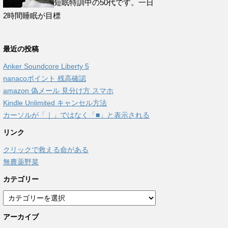
短眠特訓中の50代です。一日
2時間睡眠が目標
最近の投稿
Anker Soundcore Liberty 5
nanacoポイント 残高確認
amazon 偽メール 見分け方 スマホ
Kindle Unlimited キャンセル方法
カーソルが「｜」ではなく「■」と表示される
リンク
クリックで救える命がある
無農薬野菜
カテゴリー
カ
テ
アーカイブ
ゴ