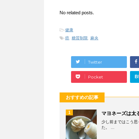
No related posts.
-
健康
-
癌
,
糖質制限
,
麻央
Twitter
B
Pocket
おすすめの記事
1
マヨネーズは太
少し前まではこう思
た。 ...