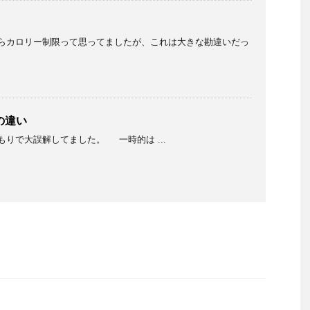
らカロリー制限って思ってましたが、これは大きな勘違いだっ
の違い
りで大誤解してました。 一時的は ...