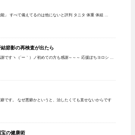
」 すべて備えてるのは他にないと評判 タニタ 体重 体組 ...
野結節影の再検査が出たら
謝ですヽ（´ー｀）ノ初めての方も感謝～～～ 応援ぽちヨロシ ...
癖です。 なぜ悪癖かというと、治したくても直せないからです
国宝の健康術