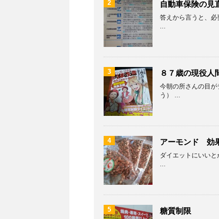
2
自動車保険の見
答えから言うと、必要
...
3
８７歳の現役人
今朝の所さんの目が
う） ...
4
アーモンド 効
ダイエットにいいとか
...
5
糖質制限