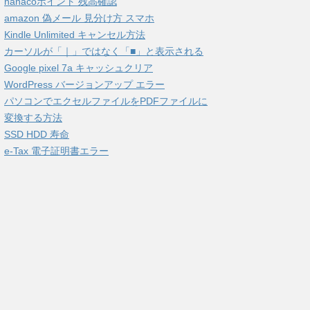
nanacoポイント 残高確認
amazon 偽メール 見分け方 スマホ
Kindle Unlimited キャンセル方法
カーソルが「｜」ではなく「■」と表示される
Google pixel 7a キャッシュクリア
WordPress バージョンアップ エラー
パソコンでエクセルファイルをPDFファイルに
変換する方法
SSD HDD 寿命
e-Tax 電子証明書エラー