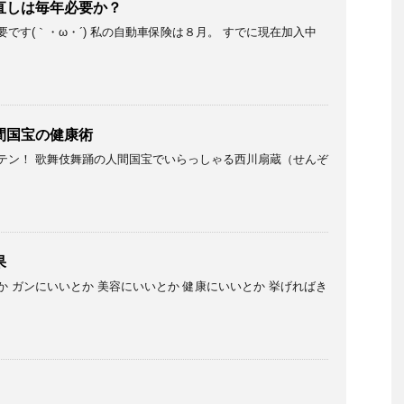
直しは毎年必要か？
です(｀・ω・´) 私の自動車保険は８月。 すでに現在加入中
間国宝の健康術
テン！ 歌舞伎舞踊の人間国宝でいらっしゃる西川扇蔵（せんぞ
果
 ガンにいいとか 美容にいいとか 健康にいいとか 挙げればき