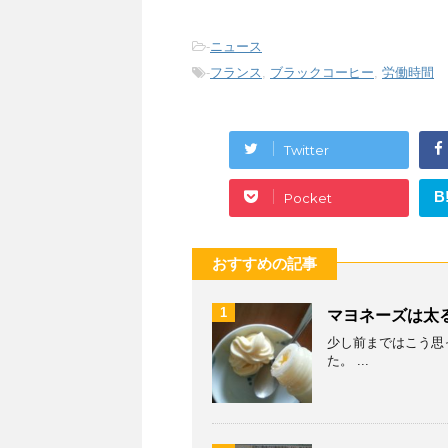
-
ニュース
-
フランス
,
ブラックコーヒー
,
労働時間
Twitter
B
Pocket
おすすめの記事
1
マヨネーズは太
少し前まではこう思
た。 ...