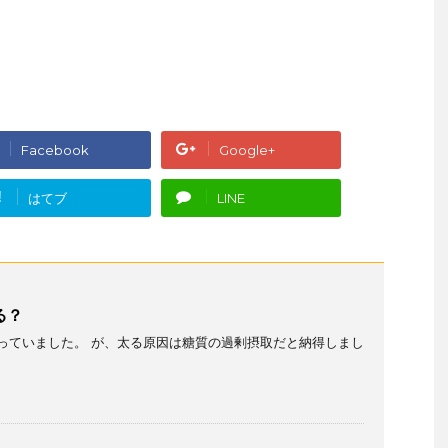
Facebook
Google+
!
はてブ
LINE
る？
っていました。 が、太る原因は糖質の過剰摂取だと納得しまし