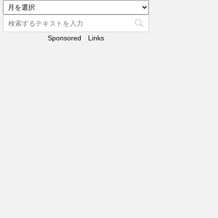
リ
ア
ー
ー
カ
Sponsored Links
イ
ブ