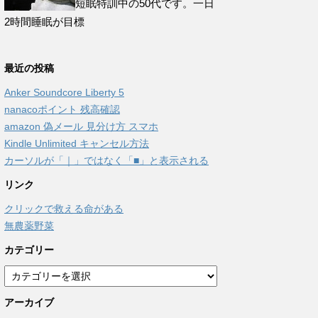
短眠特訓中の50代です。一日
2時間睡眠が目標
最近の投稿
Anker Soundcore Liberty 5
nanacoポイント 残高確認
amazon 偽メール 見分け方 スマホ
Kindle Unlimited キャンセル方法
カーソルが「｜」ではなく「■」と表示される
リンク
クリックで救える命がある
無農薬野菜
カテゴリー
カ
テ
アーカイブ
ゴ