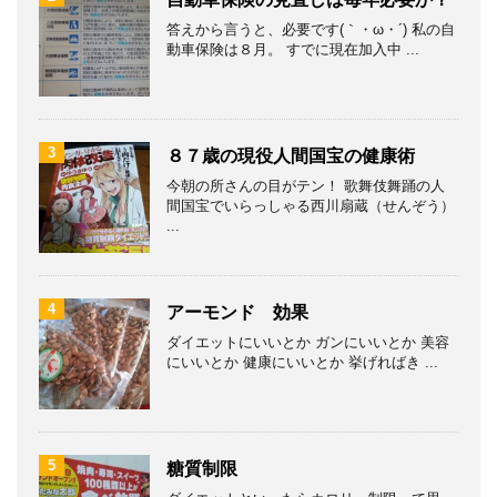
答えから言うと、必要です(｀・ω・´) 私の自
動車保険は８月。 すでに現在加入中 ...
3
８７歳の現役人間国宝の健康術
今朝の所さんの目がテン！ 歌舞伎舞踊の人
間国宝でいらっしゃる西川扇蔵（せんぞう）
...
4
アーモンド 効果
ダイエットにいいとか ガンにいいとか 美容
にいいとか 健康にいいとか 挙げればき ...
5
糖質制限