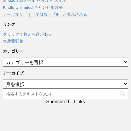
amazon 偽メール 見分け方 スマホ
Kindle Unlimited キャンセル方法
カーソルが「｜」ではなく「■」と表示される
リンク
クリックで救える命がある
無農薬野菜
カテゴリー
カ
テ
ゴ
アーカイブ
リ
ア
ー
ー
カ
イ
Sponsored Links
ブ