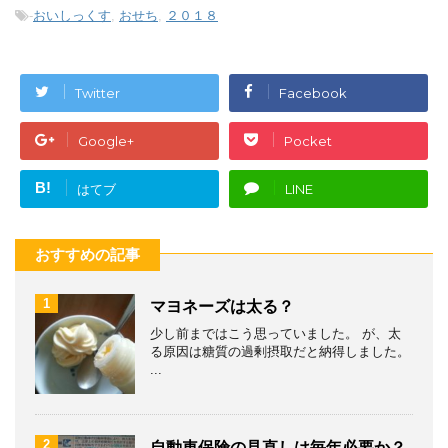
-
おいしっくす
,
おせち
,
２０１８
Twitter
Facebook
Google+
Pocket
B!
はてブ
LINE
おすすめの記事
1
マヨネーズは太る？
少し前まではこう思っていました。 が、太
る原因は糖質の過剰摂取だと納得しました。
...
2
自動車保険の見直しは毎年必要か？