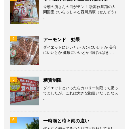
今朝の所さんの目がテン！ 歌舞伎舞踊の人
間国宝でいらっしゃる西川扇蔵（せんぞう）
...
4
アーモンド 効果
ダイエットにいいとか ガンにいいとか 美容
にいいとか 健康にいいとか 挙げればき ...
5
糖質制限
ダイエットといったらカロリー制限って思っ
てましたが、これは大きな勘違いだったなぁ
...
6
一時雨と時々雨の違い
何となく知ってるつもりで大誤解してまし