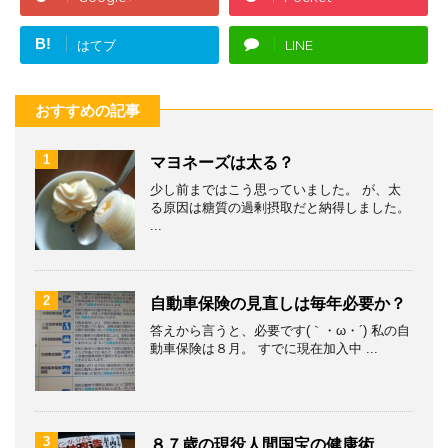
B!
はてブ
LINE
おすすめの記事
1
マヨネーズは太る？
少し前まではこう思っていました。 が、太
る原因は糖質の過剰摂取だと納得しました。
...
2
自動車保険の見直しは毎年必要か？
答えから言うと、必要です(｀・ω・´) 私の自
動車保険は８月。 すでに現在加入中 ...
3
８７歳の現役人間国宝の健康術