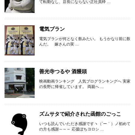
て転勤なし、店長にならない正社員枠 ...
電気ブラン
電気ブランが何となく飲みたい。 もうかなり前に飲
んだ。 嫁さんの実 ...
善光寺つるや 酒饅頭
映画動画ランキング 人気ブログランキングへ 実家
の長野に帰省しています。 両親へ ...
ズムサタで紹介された函館のごっこ
いつも読んでいただき感謝ですヽ（´ー｀）ノ初めて
の方も感謝～～～ 応援ぽちヨロシ ...