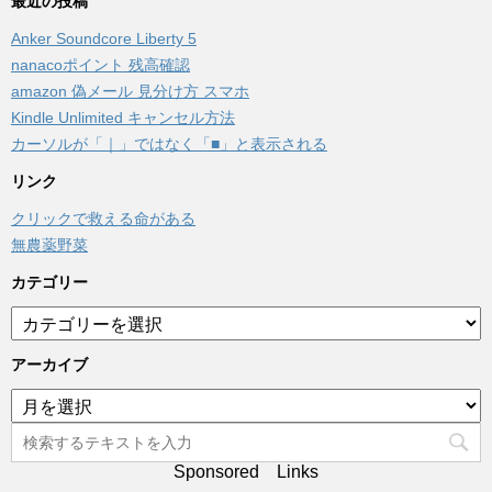
最近の投稿
Anker Soundcore Liberty 5
nanacoポイント 残高確認
amazon 偽メール 見分け方 スマホ
Kindle Unlimited キャンセル方法
カーソルが「｜」ではなく「■」と表示される
リンク
クリックで救える命がある
無農薬野菜
カテゴリー
カ
テ
ゴ
アーカイブ
リ
ア
ー
ー
カ
イ
Sponsored Links
ブ