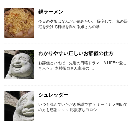
鍋ラーメン
今日の夕飯はなんだか鍋みたい。 帰宅して、私の帰
宅を受けて料理を温める嫁さんの動 ...
わかりやすい正しいお辞儀の仕方
お辞儀といえば、先週の日曜ドラマ「A LIFE〜愛し
き人〜」 木村拓也さん主演の ...
シュレッダー
いつも読んでいただき感謝ですヽ（´ー｀）ノ初めて
の方も感謝～～～ 応援ぽちヨロシ ...