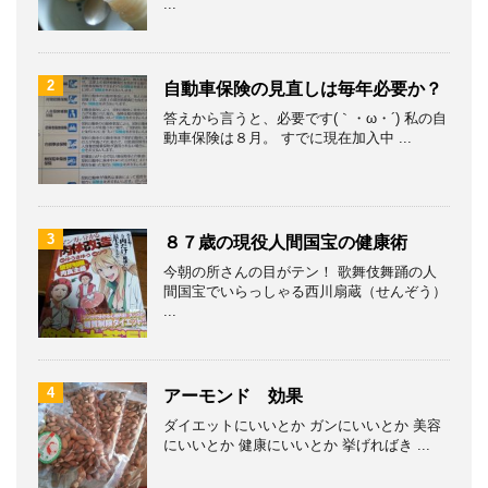
...
2
自動車保険の見直しは毎年必要か？
答えから言うと、必要です(｀・ω・´) 私の自
動車保険は８月。 すでに現在加入中 ...
3
８７歳の現役人間国宝の健康術
今朝の所さんの目がテン！ 歌舞伎舞踊の人
間国宝でいらっしゃる西川扇蔵（せんぞう）
...
4
アーモンド 効果
ダイエットにいいとか ガンにいいとか 美容
にいいとか 健康にいいとか 挙げればき ...