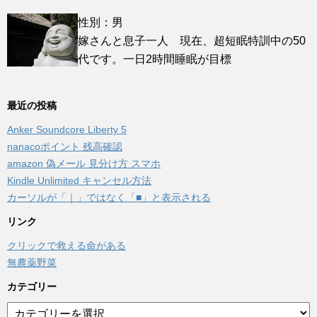
性別：男
嫁さんと息子一人 現在、超短眠特訓中の50
代です。一日2時間睡眠が目標
最近の投稿
Anker Soundcore Liberty 5
nanacoポイント 残高確認
amazon 偽メール 見分け方 スマホ
Kindle Unlimited キャンセル方法
カーソルが「｜」ではなく「■」と表示される
リンク
クリックで救える命がある
無農薬野菜
カテゴリー
カ