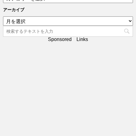
テ
ゴ
アーカイブ
リ
ア
ー
ー
カ
イ
Sponsored Links
ブ