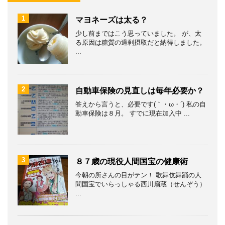
1
マヨネーズは太る？
少し前まではこう思っていました。 が、太
る原因は糖質の過剰摂取だと納得しました。
...
2
自動車保険の見直しは毎年必要か？
答えから言うと、必要です(｀・ω・´) 私の自
動車保険は８月。 すでに現在加入中 ...
3
８７歳の現役人間国宝の健康術
今朝の所さんの目がテン！ 歌舞伎舞踊の人
間国宝でいらっしゃる西川扇蔵（せんぞう）
...