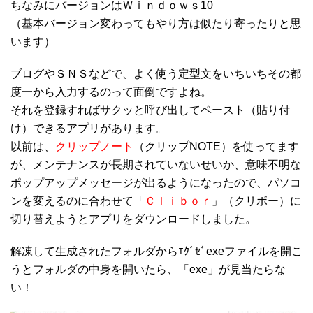
ちなみにバージョンはＷｉｎｄｏｗｓ10
（基本バージョン変わってもやり方は似たり寄ったりと思
います）
ブログやＳＮＳなどで、よく使う定型文をいちいちその都
度一から入力するのって面倒ですよね。
それを登録すればサクッと呼び出してペースト（貼り付
け）できるアプリがあります。
以前は、
クリップノート
（クリップNOTE）を使ってます
が、メンテナンスが長期されていないせいか、意味不明な
ポップアップメッセージが出るようになったので、パソコ
ンを変えるのに合わせて「
Ｃｌｉｂｏｒ
」（クリボー）に
切り替えようとアプリをダウンロードしました。
解凍して生成されたフォルダからｴｸﾞｾﾞexeファイルを開こ
うとフォルダの中身を開いたら、「exe」が見当たらな
い！