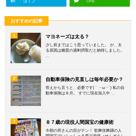
B!
はてブ
LINE
おすすめの記事
1
マヨネーズは太る？
少し前まではこう思っていました。 が、太
る原因は糖質の過剰摂取だと納得しました。
...
2
自動車保険の見直しは毎年必要か？
答えから言うと、必要です(｀・ω・´) 私の自
動車保険は８月。 すでに現在加入中 ...
3
８７歳の現役人間国宝の健康術
今朝の所さんの目がテン！ 歌舞伎舞踊の人
間国宝でいらっしゃる西川扇蔵（せんぞう）