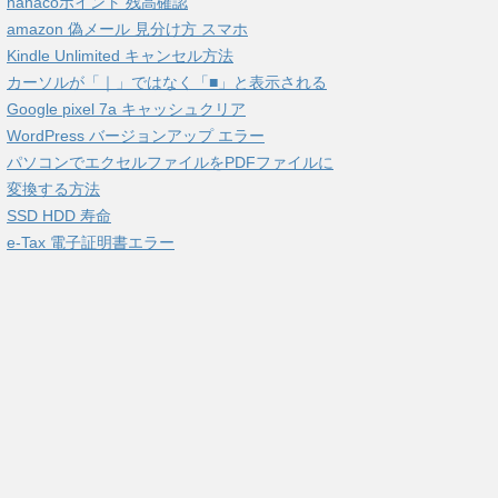
nanacoポイント 残高確認
amazon 偽メール 見分け方 スマホ
Kindle Unlimited キャンセル方法
カーソルが「｜」ではなく「■」と表示される
Google pixel 7a キャッシュクリア
WordPress バージョンアップ エラー
パソコンでエクセルファイルをPDFファイルに
変換する方法
SSD HDD 寿命
e-Tax 電子証明書エラー