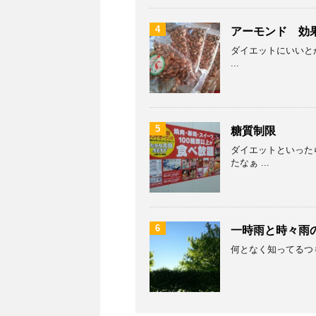
4
アーモンド 効
ダイエットにいいとか
...
5
糖質制限
ダイエットといった
たなぁ ...
6
一時雨と時々雨
何となく知ってるつも