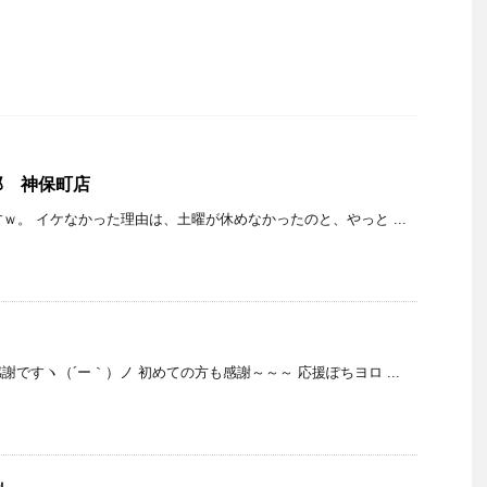
郎 神保町店
ｗ。 イケなかった理由は、土曜が休めなかったのと、やっと ...
ですヽ（´ー｀）ノ 初めての方も感謝～～～ 応援ぽちヨロ ...