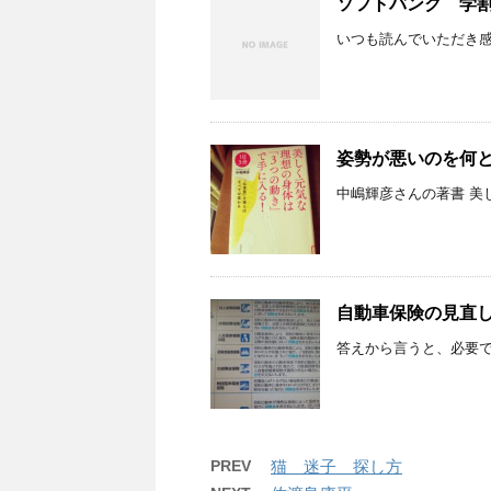
ソフトバンク 学
いつも読んでいただき感謝
姿勢が悪いのを何
中嶋輝彦さんの著書 美し
自動車保険の見直
答えから言うと、必要です
PREV
猫 迷子 探し方