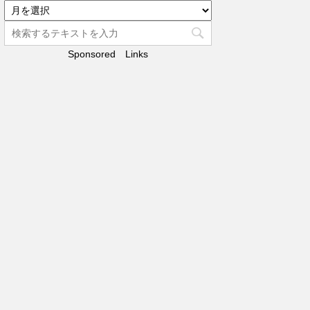
リ
ア
ー
ー
カ
Sponsored Links
イ
ブ