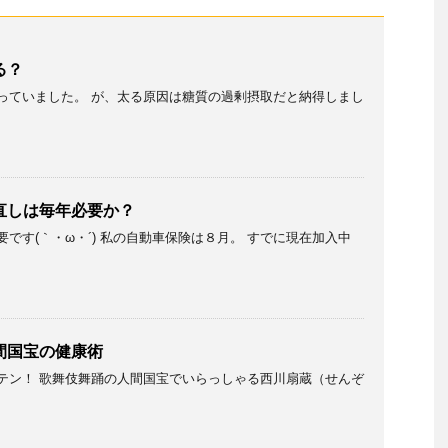
る？
っていました。 が、太る原因は糖質の過剰摂取だと納得しまし
直しは毎年必要か？
です(｀・ω・´) 私の自動車保険は８月。 すでに現在加入中
間国宝の健康術
テン！ 歌舞伎舞踊の人間国宝でいらっしゃる西川扇蔵（せんぞ