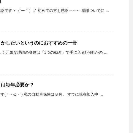
割
ですヽ（´ー｀）ノ 初めての方も感謝～～～ 感謝ついでに ...
とかしたいというのにおすすめの一冊
く元気な理想の身体は「3つの動き」で手に入る! 何処かの ...
しは毎年必要か？
(｀・ω・´) 私の自動車保険は８月。 すでに現在加入中 ...