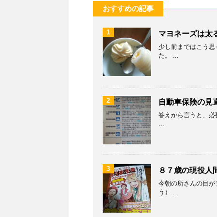
おすすめの記事
1
マヨネーズは太
少し前まではこう思
た。 ...
2
自動車保険の見
答えから言うと、必要
...
3
８７歳の現役人
今朝の所さんの目が
う） ...