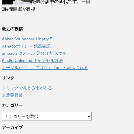
短眠特訓中の50代です。一日
2時間睡眠が目標
最近の投稿
Anker Soundcore Liberty 5
nanacoポイント 残高確認
amazon 偽メール 見分け方 スマホ
Kindle Unlimited キャンセル方法
カーソルが「｜」ではなく「■」と表示される
リンク
クリックで救える命がある
無農薬野菜
カテゴリー
カ
テ
アーカイブ
ゴ