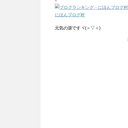
にほんブログ村
元気の源ですヾ(＞▽＜)