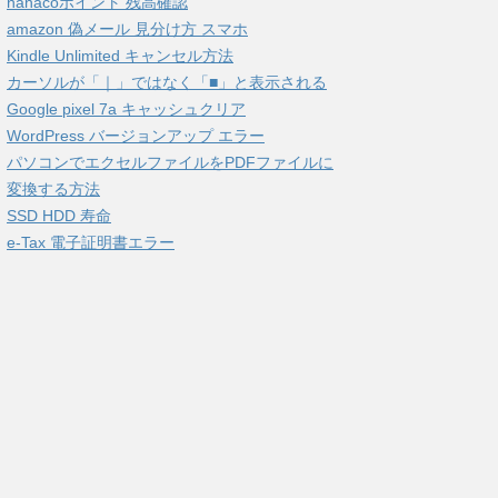
nanacoポイント 残高確認
amazon 偽メール 見分け方 スマホ
Kindle Unlimited キャンセル方法
カーソルが「｜」ではなく「■」と表示される
Google pixel 7a キャッシュクリア
WordPress バージョンアップ エラー
パソコンでエクセルファイルをPDFファイルに
変換する方法
SSD HDD 寿命
e-Tax 電子証明書エラー