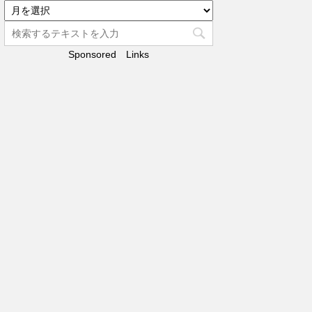
リ
ア
ー
ー
カ
Sponsored Links
イ
ブ