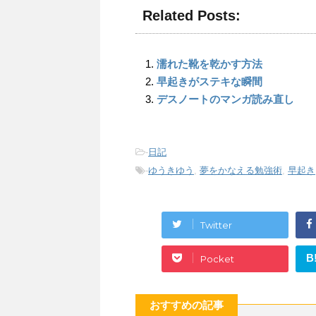
Related Posts:
濡れた靴を乾かす方法
早起きがステキな瞬間
デスノートのマンガ読み直し
-
日記
-
ゆうきゆう
,
夢をかなえる勉強術
,
早起き
Twitter
B
Pocket
おすすめの記事