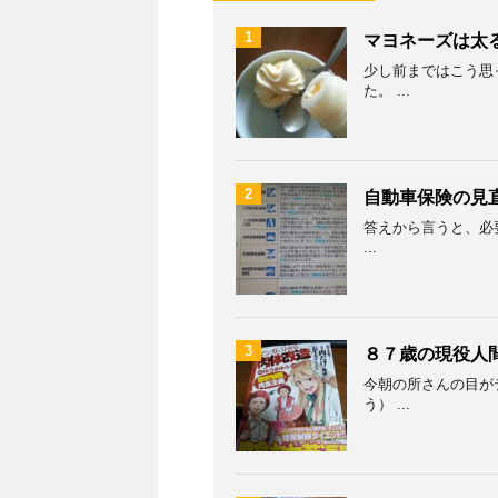
1
マヨネーズは太
少し前まではこう思
た。 ...
2
自動車保険の見
答えから言うと、必要
...
3
８７歳の現役人
今朝の所さんの目が
う） ...