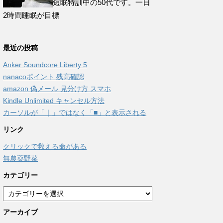
短眠特訓中の50代です。一日
2時間睡眠が目標
最近の投稿
Anker Soundcore Liberty 5
nanacoポイント 残高確認
amazon 偽メール 見分け方 スマホ
Kindle Unlimited キャンセル方法
カーソルが「｜」ではなく「■」と表示される
リンク
クリックで救える命がある
無農薬野菜
カテゴリー
カ
テ
アーカイブ
ゴ