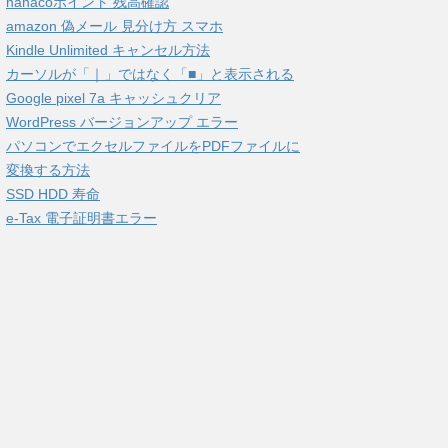
nanacoポイント 残高確認
amazon 偽メール 見分け方 スマホ
Kindle Unlimited キャンセル方法
カーソルが「｜」ではなく「■」と表示される
Google pixel 7a キャッシュクリア
WordPress バージョンアップ エラー
パソコンでエクセルファイルをPDFファイルに
変換する方法
SSD HDD 寿命
e-Tax 電子証明書エラー