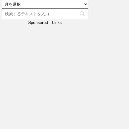
リ
ア
ー
ー
カ
Sponsored Links
イ
ブ