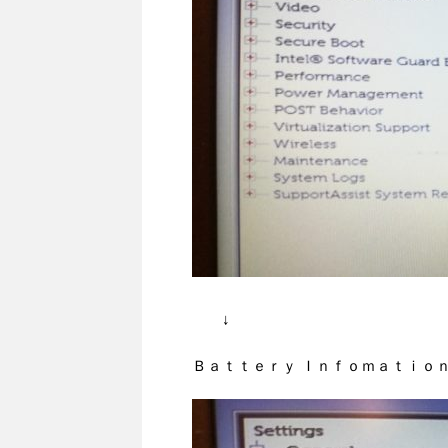
↓
Ｂａｔｔｅｒｙ Ｉｎｆｏｍａｔｉｏ