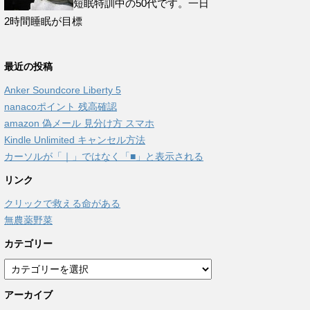
短眠特訓中の50代です。一日
2時間睡眠が目標
最近の投稿
Anker Soundcore Liberty 5
nanacoポイント 残高確認
amazon 偽メール 見分け方 スマホ
Kindle Unlimited キャンセル方法
カーソルが「｜」ではなく「■」と表示される
リンク
クリックで救える命がある
無農薬野菜
カテゴリー
カ
テ
アーカイブ
ゴ