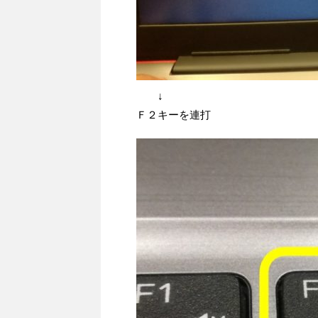
↓
Ｆ２キーを連打